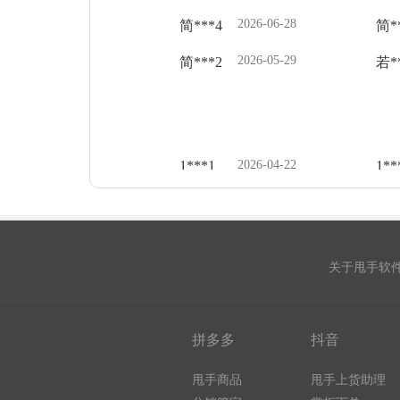
2026-06-28
简***4
简*
2026-05-29
简***2
若*
1***1
2026-04-22
1**
2026-03-16
y**
S***丨
1**
关于甩手软
2025-12-02
1**
汐***1
拼多多
抖音
z**
c***0
2025-09-30
柳*
甩手商品
甩手上货助理