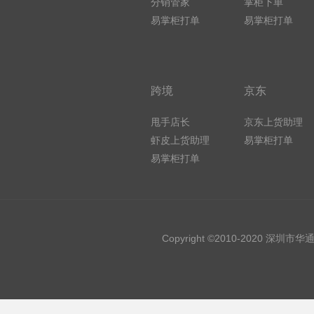
分销管家
掌柜下单
易掌柜打单
易掌柜打单
跨境
京东
甩手店长
京东上货助理
虾皮上货助理
易掌柜打单
易掌柜打单
Copyright ©2010-2020 深圳市华