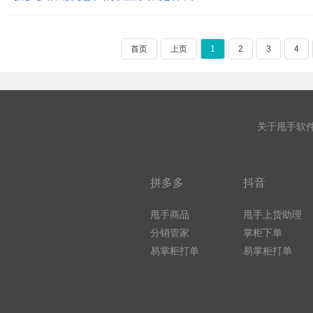
首页
上页
1
2
3
4
关于甩手软
拼多多
抖音
甩手商品
甩手上货助理
分销管家
掌柜下单
易掌柜打单
易掌柜打单