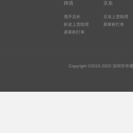
跨境
京东
甩手店长
京东上货助理
虾皮上货助理
易掌柜打单
易掌柜打单
Copyright ©2010-2020 深圳市华