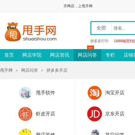
开网店，上甩手网
全部
拼多多打印
1688铺货到
首页
网店学院
网店资讯
网店问答
专栏
店铺
甩手网
＞
网店问答
＞
拼多多开店
甩手软件
淘宝开店
虾皮开店
京东开店
网店装修
其它问答