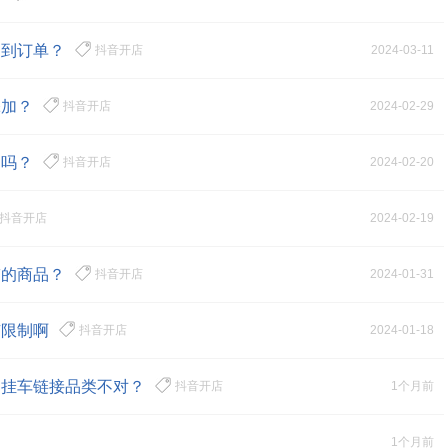
击 |
不到订单？
5595点
抖音开店
2024-03-11
击 |
添加？
6527点
抖音开店
2024-02-29
击 |
制吗？
7337点
抖音开店
2024-02-20
击 |
4749点
抖音开店
2024-02-19
击 |
带的商品？
3955点
抖音开店
2024-01-31
击 |
有限制啊
4379点
抖音开店
2024-01-18
击 |
是挂车链接品类不对？
4678点
抖音开店
1个月前
击 |
4463点
1个月前