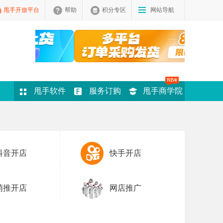
甩手开放平台
帮助
积分专区
网站导航
甩手软件
服务订购
甩手商学院
抖音开店
快手开店
萌推开店
网店推广