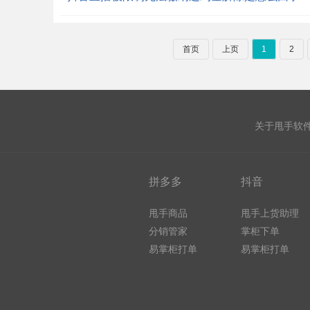
首页
上页
1
2
关于甩手软
拼多多
抖音
甩手商品
甩手上货助理
分销管家
掌柜下单
易掌柜打单
易掌柜打单