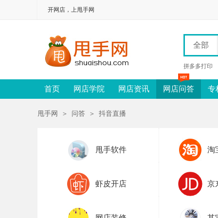
开网店，上甩手网
全部
拼多多打印
首页
网店学院
网店资讯
网店问答
专
甩手网
＞
问答
＞
抖音直播
甩手软件
淘
虾皮开店
京
网店装修
其