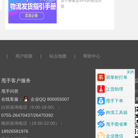
该手册覆盖99%的物流问
题
|
用户权限
|
站点地图
|
帮助中心
关闭
易掌柜打单
甩手客户服务
关注
上货助理
甩手问答
微
在线客服：
企业QQ 800055007
使
甩手下单
白班咨询电话（9:00-18:00）：
跨境工具箱
0755-26470437/26470392
晚班咨询电话（18:00-22:00）：
甩手图省事
18926581976
企业微信