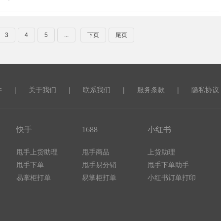
击 |
4444点
3
4
5
...
下页
尾页
击 |
件
|
关于我们
|
联系我们
|
服务条款
|
隐私协议
快手
1688
小红书
甩手上货助理
甩手商品
上货助理
甩手下单
甩手易分销
甩手下单助手
易掌柜打单
易掌柜打单
小红书订单打印