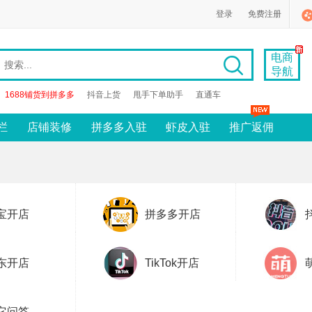
登录
免费注册
电商
导航
1688铺货到拼多多
抖音上货
甩手下单助手
直通车
栏
店铺装修
拼多多入驻
虾皮入驻
推广返佣
宝开店
拼多多开店
东开店
TikTok开店
它问答