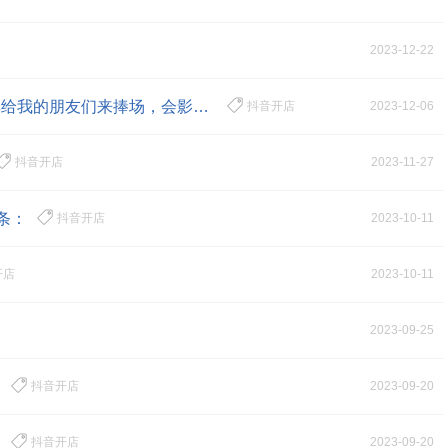
击 |
4326点
2023-12-22
击 |
在抖音做账号的初期，把自己的直播间、账号分享给我的朋友们来捧场，会影响到我账号的权重垂直吗？
4527点
抖音开店
2023-12-06
击 |
5297点
抖音开店
2023-11-27
击 |
条：
4554点
抖音开店
2023-10-11
击 |
4268点
开店
2023-10-11
击 |
4858点
2023-09-25
击 |
？
4054点
抖音开店
2023-09-20
击 |
？
4617点
抖音开店
2023-09-20