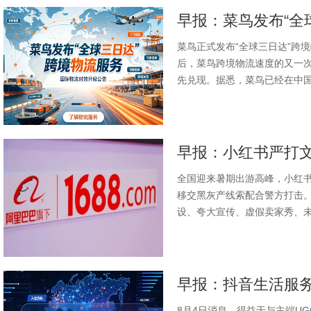
菜鸟正式发布“全球三日达”跨境
后，菜鸟跨境物流速度的又一次
先兑现。据悉，菜鸟已经在中国
早报：小红书严打文旅
全国迎来暑期出游高峰，小红
移交黑灰产线索配合警方打击
设、夸大宣传、虚假卖家秀、未如
8月4日消息，得益于与主端U