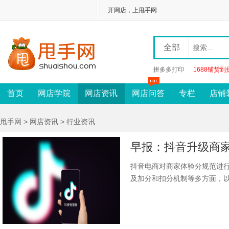
开网店，上甩手网
全部
拼多多打印
1688铺货到
首页
网店学院
网店资讯
网店问答
专栏
店铺
甩手网
>
网店资讯
> 行业资讯
抖音电商对商家体验分规范进
及加分和扣分机制等多方面，