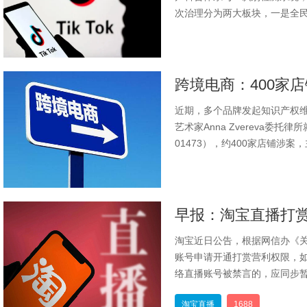
次治理分为两大板块，一是全民AI素
近期，多个品牌发起知识产权
艺术家Anna Zvereva委托
01473），约400家店铺涉案，
淘宝近日公告，根据网信办《
账号申请开通打赏营利权限，
络直播账号被禁言的，应同步暂
淘宝直播
1688