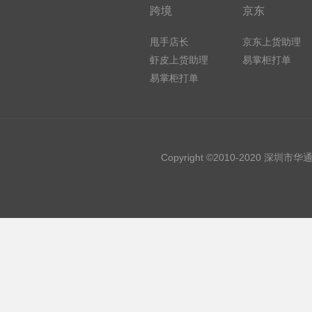
跨境
京东
甩手店长
京东上货助理
虾皮上货助理
易掌柜打单
易掌柜打单
Copyright ©2010-2020 深圳市华