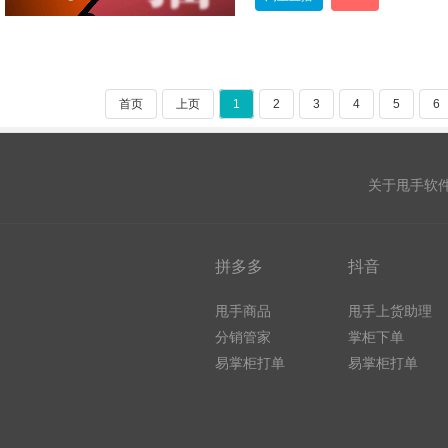
首页
上页
1
2
3
4
5
6
关于甩手软
拼多多
抖音
甩手商品
甩手上货助理
分销管家
掌柜下单
易掌柜打单
易掌柜打单