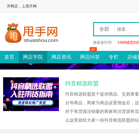
开网店，上甩手网
全部
拼多多打印
1688铺货到
首页
网店学院
网店资讯
网店问答
专栏
店铺
抖音精选联盟
抖音精选联盟是个提供商品、交易查看
台等商品，商家为商品设置佣金后，达
对于有货源没销量的商家和没货源有流
么这里就给大家一份抖音精选联盟的玩