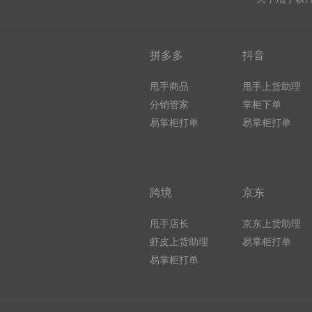
拼多多
抖音
甩手商品
甩手上货助理
分销管家
掌柜下单
易掌柜打单
易掌柜打单
跨境
京东
甩手店长
京东上货助理
虾皮上货助理
易掌柜打单
易掌柜打单