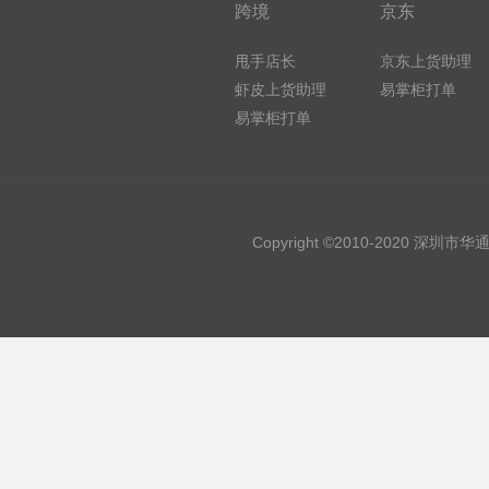
跨境
京东
甩手店长
京东上货助理
虾皮上货助理
易掌柜打单
易掌柜打单
Copyright ©2010-2020 深圳市华