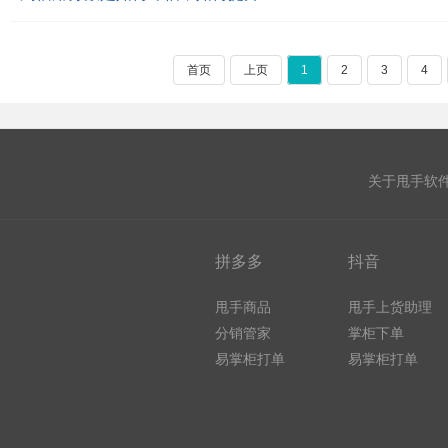
首页
上页
1
2
3
4
关于甩手软
拼多多
抖音
甩手商品
甩手上货助理
分销管家
掌柜下单
易掌柜打单
易掌柜打单