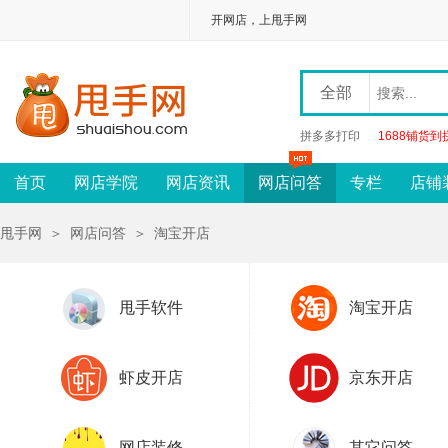
开网店，上甩手网
全部
拼多多打印
1688铺货到
首页
网店学院
网店资讯
网店问答
专栏
店铺
甩手网
＞
网店问答
＞
淘宝开店
甩手软件
淘宝开店
虾皮开店
京东开店
网店装修
其它问答