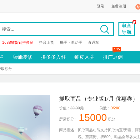
登录
免费注册
电商
导航
1688铺货到拼多多
抖音上货
甩手下单助手
直通车
栏
店铺装修
拼多多入驻
虾皮入驻
推广返佣
赚取积分
抓取商品（专业版1/月 优惠券）
价值：
30.00元
份数：
0/200
15000
所需积分：
积分
商品描述：
抓取商品功能支持抓取淘宝/天猫、阿
说、蘑菇街、折800、唯品会等各大