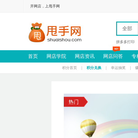
开网店，上甩手网
全部
拼多多打印
首页
网店学院
网店资讯
网店问答
专
积分首页
|
积分兑换
|
幸运抽奖
|