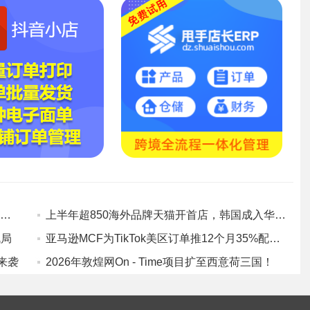
淘宝闪购“随手拍”扩至18省57城，7月清退近8万家商家
上半年超850海外品牌天猫开首店，韩国成入华最大来源国
战局
亚马逊MCF为TikTok美区订单推12个月35%配送费优惠！
来袭
2026年敦煌网On - Time项目扩至西意荷三国！