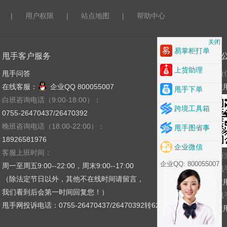
|
用户权限
|
站点地图
|
帮助中心
关闭
易掌柜打单
甩手客户服务
关注
上货助理
甩手问答
微
在线客服：
企业QQ 800055007
使
甩手下单
白班咨询电话（9:00-18:00）：
跨境工具箱
0755-26470437/26470392
晚班咨询电话（18:00-22:00）：
甩手图省事
18926581976
企业微信
客服上班时间：
新
企业QQ: 800055007
周一至周五9:00--22:00，周末9:00--17:00
甩
（除法定节日以外，其他不在线时间请留言，
使
我们看到后会第一时间回复您！）
甩
甩手网投诉电话：0755-26470437/26470392转621
使