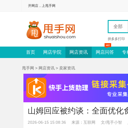
开网店，上甩手网
全部
拼多多打印
首页
网店学院
网店资讯
网店问答
专
甩手网
>
网店资讯
>
卖家资讯
山姆回应被约谈：全面优化
2026-06-15 15:08:36
来源：互联网
文/甩手小智