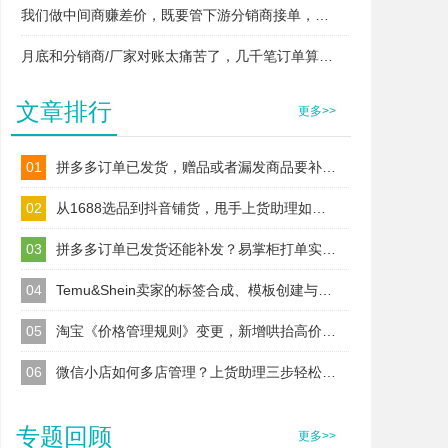
我们做中间商赚差价，既要管下游分销商接单，又要管上游厂家发货，两头对接快忙晕了，易掌柜支持这种模式吗？
月底和分销商/厂家对账太痛苦了，几千笔订单算得头昏脑胀，易掌柜能自动算账吗？
文章排行
更多>>
01
拼多多订单已发货，赠品或者漏发商品要补发怎么补打单号？
02
从1688选品到抖音铺货，甩手上货助理如何解决商家的“跨平台”难题？
03
拼多多订单已发货还能补发？易掌柜打单实测，漏发/赠品补发不违规
04
Temu&Shein卖家的标签合成、模板创建与合规管理全攻略
05
淘宝《价格管理规则》变更，新增哄抬高价等违规处置！
06
微信小店如何多店管理？上货助理三步轻松实现多店绑定
专题回顾
更多>>