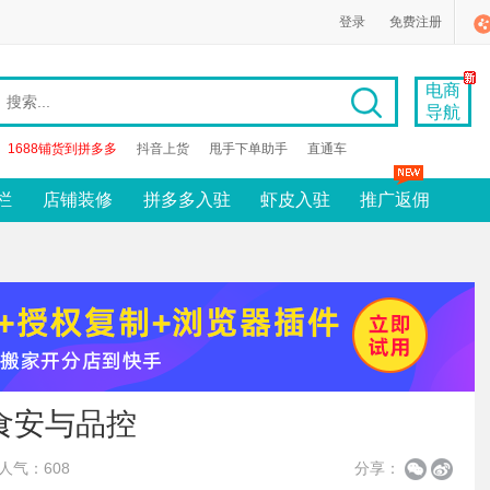
登录
免费注册
电商
导航
1688铺货到拼多多
抖音上货
甩手下单助手
直通车
栏
店铺装修
拼多多入驻
虾皮入驻
推广返佣
食安与品控
人气：608
分享：