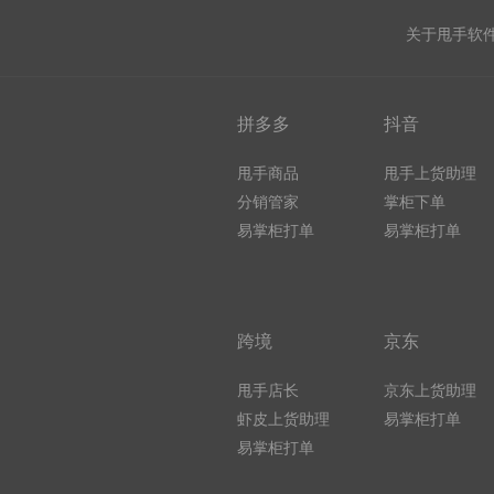
关于甩手软
拼多多
抖音
甩手商品
甩手上货助理
分销管家
掌柜下单
易掌柜打单
易掌柜打单
跨境
京东
甩手店长
京东上货助理
虾皮上货助理
易掌柜打单
易掌柜打单