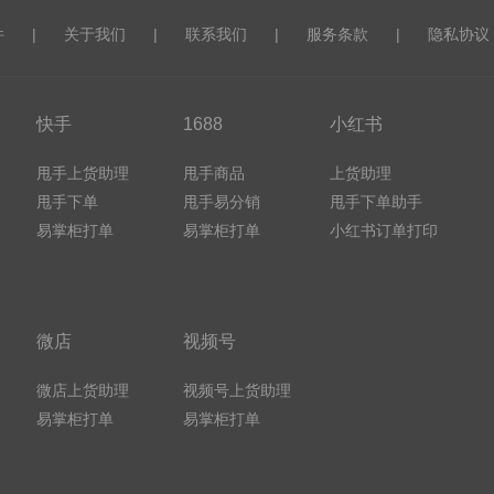
件
|
关于我们
|
联系我们
|
服务条款
|
隐私协议
快手
1688
小红书
甩手上货助理
甩手商品
上货助理
甩手下单
甩手易分销
甩手下单助手
易掌柜打单
易掌柜打单
小红书订单打印
微店
视频号
微店上货助理
视频号上货助理
易掌柜打单
易掌柜打单